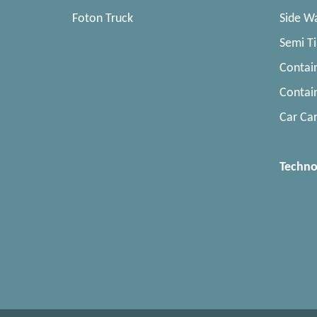
Foton Truck
Side Wa
Semi Ti
Contai
Contain
Car Car
Techno