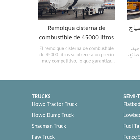
Remolque cisterna de
ياج
combustible de 45000 litros
El remolque cisterna de combustible
اجية
de 45000 litros se ofrece a un precio
بضائع
muy competitivo, lo que garantiza
que los clientes disfruten de una alta
calidad sin preocuparse por
sobrepasar el presupuesto.
TRUCKS
SEMI-T
Howo Tractor Truck
Flatbed
Howo Dump Truck
Lowbed
Shacman Truck
Fuel Ta
Faw Truck
Fence S