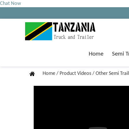
Chat Now
Home
Semi T
Home
/
Product Videos
/
Other Semi Trai