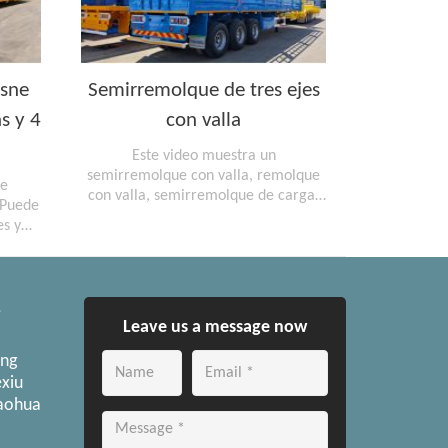
isne
Semirremolque de tres ejes
s y 4
con valla
Este video muestra un
semirremolque con valla, remolque
ne
con valla, semirremolque de carga,
 Puede
semirremolque de carga
es y
taje y
e un
,
Leave us a message now
ong
xiu
Yaohua