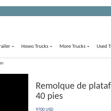
railer
Howo Trucks
More Trucks
Used T
ler
Remolque de plataf
40 pies
9700 USD